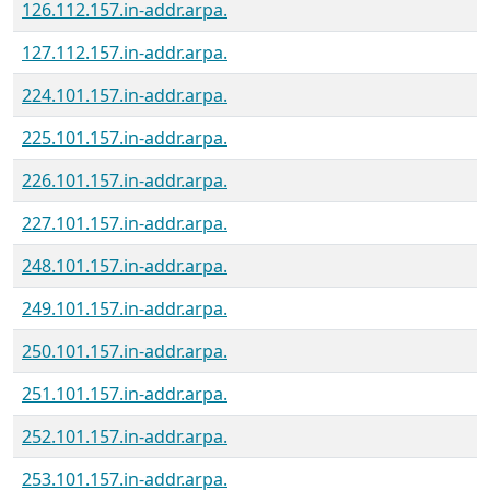
126.112.157.in-addr.arpa.
127.112.157.in-addr.arpa.
224.101.157.in-addr.arpa.
225.101.157.in-addr.arpa.
226.101.157.in-addr.arpa.
227.101.157.in-addr.arpa.
248.101.157.in-addr.arpa.
249.101.157.in-addr.arpa.
250.101.157.in-addr.arpa.
251.101.157.in-addr.arpa.
252.101.157.in-addr.arpa.
253.101.157.in-addr.arpa.