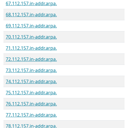
67.112.157.in-addr.arpa.
68.112.157.in-addr.arpa.
69.112.157.in-addr.arpa.
70.112.157.in-addr.arpa.
71.112.157.in-addr.arpa.
72.112.157.in-addr.arpa.
73.112.157.in-addr.arpa.
74.112.157.in-addr.arpa.
75.112.157.in-addr.arpa.
76.112.157.in-addr.arpa.
77.112.157.in-addr.arpa.
78.112.157.in-addr.arpa.