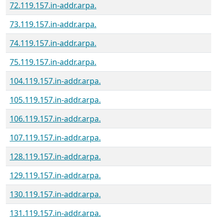
72.119.157.in-addr.arpa.
73.119.157.in-addr.arpa.
74.119.157.in-addr.arpa.
75.119.157.in-addr.arpa.
104.119.157.in-addr.arpa.
105.119.157.in-addr.arpa.
106.119.157.in-addr.arpa.
107.119.157.in-addr.arpa.
128.119.157.in-addr.arpa.
129.119.157.in-addr.arpa.
130.119.157.in-addr.arpa.
131.119.157.in-addr.arpa.