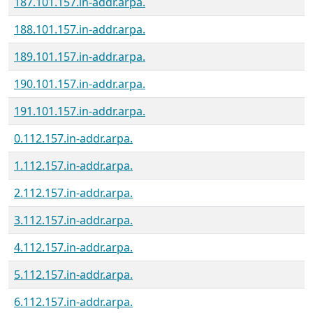
187.101.157.in-addr.arpa.
188.101.157.in-addr.arpa.
189.101.157.in-addr.arpa.
190.101.157.in-addr.arpa.
191.101.157.in-addr.arpa.
0.112.157.in-addr.arpa.
1.112.157.in-addr.arpa.
2.112.157.in-addr.arpa.
3.112.157.in-addr.arpa.
4.112.157.in-addr.arpa.
5.112.157.in-addr.arpa.
6.112.157.in-addr.arpa.