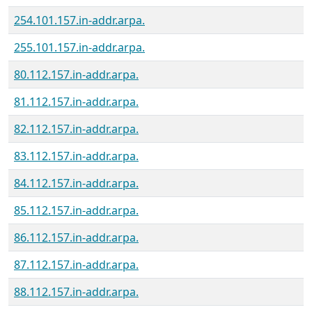
254.101.157.in-addr.arpa.
255.101.157.in-addr.arpa.
80.112.157.in-addr.arpa.
81.112.157.in-addr.arpa.
82.112.157.in-addr.arpa.
83.112.157.in-addr.arpa.
84.112.157.in-addr.arpa.
85.112.157.in-addr.arpa.
86.112.157.in-addr.arpa.
87.112.157.in-addr.arpa.
88.112.157.in-addr.arpa.