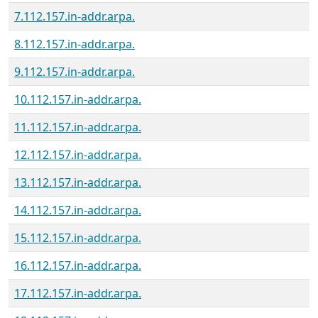
7.112.157.in-addr.arpa.
8.112.157.in-addr.arpa.
9.112.157.in-addr.arpa.
10.112.157.in-addr.arpa.
11.112.157.in-addr.arpa.
12.112.157.in-addr.arpa.
13.112.157.in-addr.arpa.
14.112.157.in-addr.arpa.
15.112.157.in-addr.arpa.
16.112.157.in-addr.arpa.
17.112.157.in-addr.arpa.