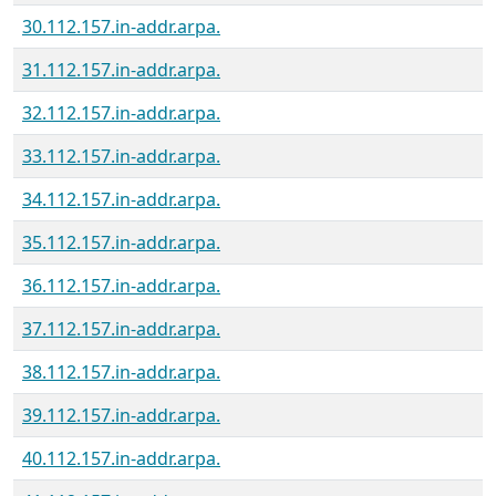
30.112.157.in-addr.arpa.
31.112.157.in-addr.arpa.
32.112.157.in-addr.arpa.
33.112.157.in-addr.arpa.
34.112.157.in-addr.arpa.
35.112.157.in-addr.arpa.
36.112.157.in-addr.arpa.
37.112.157.in-addr.arpa.
38.112.157.in-addr.arpa.
39.112.157.in-addr.arpa.
40.112.157.in-addr.arpa.