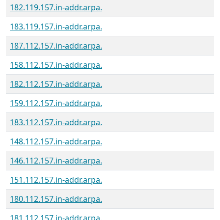
182.119.157.in-addr.arpa.
183.119.157.in-addr.arpa.
187.112.157.in-addr.arpa.
158.112.157.in-addr.arpa.
182.112.157.in-addr.arpa.
159.112.157.in-addr.arpa.
183.112.157.in-addr.arpa.
148.112.157.in-addr.arpa.
146.112.157.in-addr.arpa.
151.112.157.in-addr.arpa.
180.112.157.in-addr.arpa.
181.112.157.in-addr.arpa.