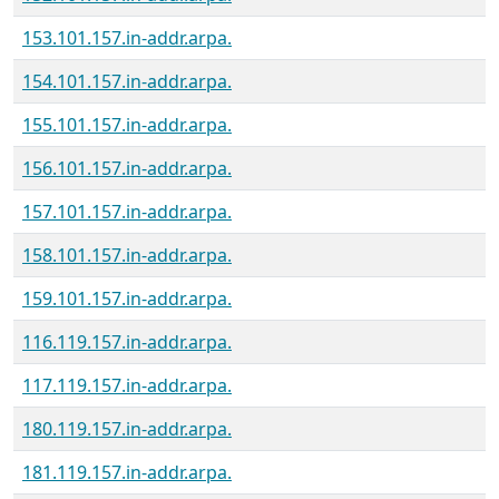
153.101.157.in-addr.arpa.
154.101.157.in-addr.arpa.
155.101.157.in-addr.arpa.
156.101.157.in-addr.arpa.
157.101.157.in-addr.arpa.
158.101.157.in-addr.arpa.
159.101.157.in-addr.arpa.
116.119.157.in-addr.arpa.
117.119.157.in-addr.arpa.
180.119.157.in-addr.arpa.
181.119.157.in-addr.arpa.