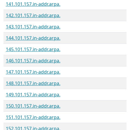
141.101.157.in-addr.arpa.
142.101.157.in-addr.arpa.
143.101.157.in-addr.arpa.
144.101.157.in-addr.arpa.
145.101.157.in-addr.arpa.
146.101.157.in-addr.arpa.
147.101.157.in-addr.arpa.
148.101.157.in-addr.arpa.
149.101.157.in-addr.arpa.
150.101.157.in-addr.arpa.
151.101.157.in-addr.arpa.
152.101.157.in-addr.arpa.