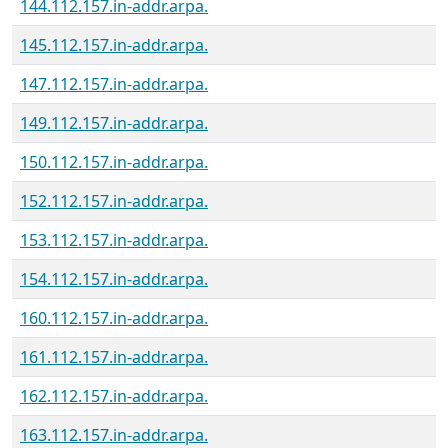
144.112.157.in-addr.arpa.
145.112.157.in-addr.arpa.
147.112.157.in-addr.arpa.
149.112.157.in-addr.arpa.
150.112.157.in-addr.arpa.
152.112.157.in-addr.arpa.
153.112.157.in-addr.arpa.
154.112.157.in-addr.arpa.
160.112.157.in-addr.arpa.
161.112.157.in-addr.arpa.
162.112.157.in-addr.arpa.
163.112.157.in-addr.arpa.