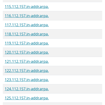
115.112.157.in-addr.arpa.
116.112.157.in-addr.arpa.
117.112.157.in-addr.arpa.
118.112.157.in-addr.arpa.
119.112.157.in-addr.arpa.
120.112.157.in-addr.arpa.
121.112.157.in-addr.arpa.
122.112.157.in-addr.arpa.
123.112.157.in-addr.arpa.
124.112.157.in-addr.arpa.
125.112.157.in-addr.arpa.